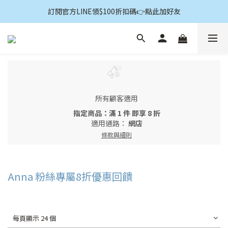
訂閱官方LINE領$100折扣碼👉點此加好友
註冊會員享$100購物金👉點此註冊
註冊會員享$100購物金👉點此註冊
所有顧客適用
指定商品：滿 1 件 即享 8 折
適用通路：
網店
條款與細則
Anna 粉絲專屬8折優惠回饋
每頁顯示 24 個