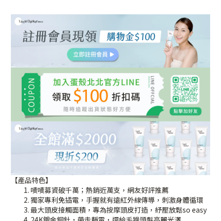
【產品特色】
嘖嘖募資破千萬；熱銷近萬支，網友好評推薦
獨家專利免插電，手握就有遠紅外線傳導，刺激身體循環
最大頭皮接觸面積，專為按摩頭皮打造，紓壓放鬆so easy
24K鍍金銅針，帶走靜電，還給毛躁頭髮亮麗光澤